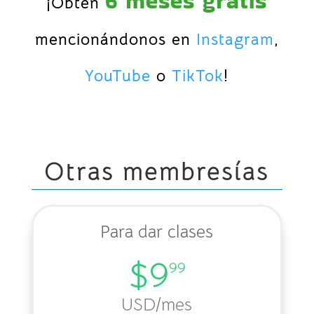
6 meses gratis
¡Obtén
mencionándonos en
Instagram
,
YouTube
o
TikTok
!
Otras membresías
Para dar clases
$9
99
USD
/mes